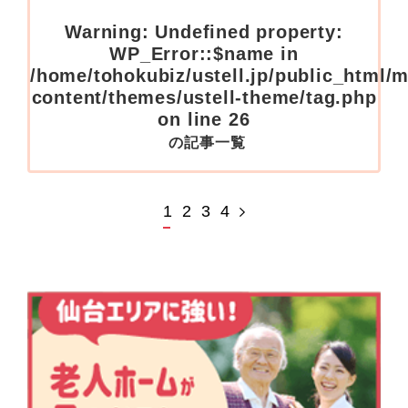
Warning
: Undefined property:
WP_Error::$name in
/home/tohokubiz/ustell.jp/public_html/
content/themes/ustell-theme/tag.php
on line
26
の記事一覧
1
2
3
4