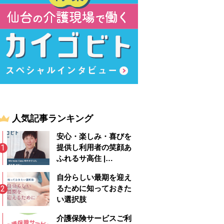
人気記事ランキング
安心・楽しみ・喜びを
提供し利用者の笑顔あ
ふれるサ高住 |
Wellness Casa 時のか
自分らしい最期を迎え
けはし
るために知っておきた
い選択肢
介護保険サービスご利