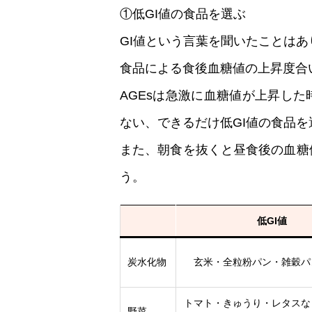
①低GI値の食品を選ぶ
GI値という言葉を聞いたことはあ
食品による食後血糖値の上昇度合
AGEsは急激に血糖値が上昇し
ない、できるだけ低GI値の食品
また、朝食を抜くと昼食後の血糖
う。
低GI値
炭水化物
玄米・全粒粉パン・雑穀パ
トマト・きゅうり・レタスな
野菜