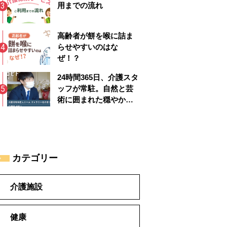
用までの流れ
高齢者が餅を喉に詰ま
らせやすいのはな
ぜ！？
24時間365日、介護スタ
ッフが常駐。自然と芸
術に囲まれた穏やかで
安心のシルバーライフ |
ギャラリー杜の音 四季
彩館
カテゴリー
介護施設
健康