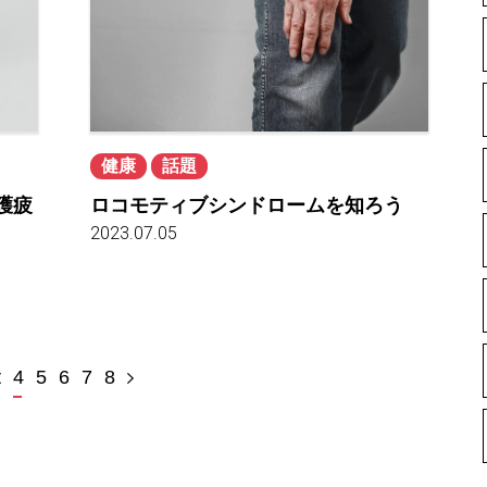
健康
話題
護疲
ロコモティブシンドロームを知ろう
2023.07.05
4
5
6
7
8