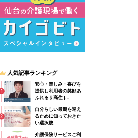
人気記事ランキング
安心・楽しみ・喜びを
提供し利用者の笑顔あ
ふれるサ高住 |
Wellness Casa 時のか
自分らしい最期を迎え
けはし
るために知っておきた
い選択肢
介護保険サービスご利