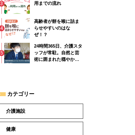
用までの流れ
高齢者が餅を喉に詰ま
らせやすいのはな
ぜ！？
24時間365日、介護スタ
ッフが常駐。自然と芸
術に囲まれた穏やかで
安心のシルバーライフ |
ギャラリー杜の音 四季
彩館
カテゴリー
介護施設
健康